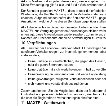
Art von Medien und zu jeder Verwendung, wiederzugeben, zu ve
Diese Ermächtigung gilt für alle und für die Schutzdauer der U
Der Benutzer garantiert MAXTEL, dass er über die erforderlic
Wiedergabe, die Veröffentlichung und die Verbreitung der von 
erlauben. Aufgrund dessen haftet der Benutzer MAXTEL gegen
Ansprüchen, welche Dritte diesen Beiträgen gegenüber stelle
Alle Urheberrechte in Bezug auf die entwickelten und den Be
MAXTEL zur Verfügung gestellten Anwendungen bleiben vorbeh
untersagt, diese Anwendungen wiederzugeben, zu imitieren, z
Rahmen die Urheberrechte auf diese Anwendungen zu verletz
10. Verpflichtungen
Als Benutzer der Facebook-Seite von MAXTEL bestätigen Sie,
abrufbaren Verhaltensregeln zur Kenntnis genommen zu haben,
insbesondere,
keine Beiträge zu veröffentlichen, die gegen das Gesetz
oder die guten Sitten verstossen;
keine Beiträge mit sich wiederholendem Inhalt zu veröffe
keine Werbung zu veröffentlichen und keine Handelstäti
keine gewalttätigen, vulgären, verleumderischen oder bel
sich korrekt und verständlich auszudrücken
Zudem anerkennen Sie die Möglichkeit, dass der Moderator di
kontrolliert und jederzeit Beiträge löschen kann, welche nicht
die über die Registerkarte Verhaltensregeln abrufbar sind.
11. MAXTEL Wettbewerb