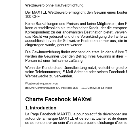
Wettbewerb ohne Kaufverpflichtung.
Der MAXTEL Wettbewerb ermöglicht den Gewinn eines kosten
100 CHF.
Keine Barzahlungen des Preises und keine Möglichkeit, den 
kann ausschliesslich als telefonischer Kredit, der die entspr
Korrespondenz zu der angewählten Destination bietet, verwe
das Recht vor jederzeit und ohne Vorankündigung die Tarife 
ausschlieslich von der Schweizer Festnetznummer aus, die 
eingetragen wurde, genutzt werden.
Die Gewinnerziehung findet wöchentlich statt. In der auf ihr
werden die Gewinner über den Betrag Ihres Gewinns in ihrer F
Person ist eine Teilnahme zulässig.
Wenn der Kunde diese Dienstleistung nutzt, verleiht er gleich
seine Telefonnummer, E-Mail-Adresse oder seinen Facebook U
Werbezwecke zu verwenden.
Wettbewerb organisiert von:
BeeOne Communications SA, Postfach 1528 – 1211 Genève 26 La Praille
Charte Facebook MAXtel
1. Introduction
La Page Facebook MAXTEL a pour objectif de développer une
autour de la marque MAXTEL et de son actualité, et de donne
de se rencontrer au sein d'un espace public d'échange d'opini