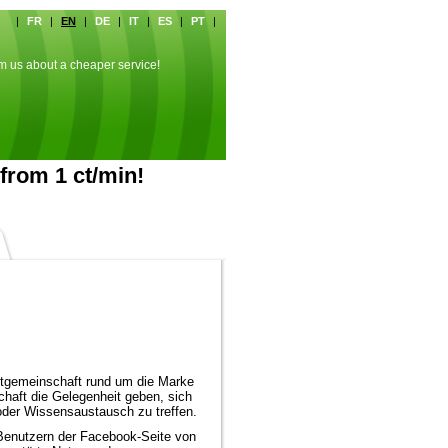
|
FR
|
EN
|
DE
|
IT
|
ES
|
PT
|
rm us about a cheaper service!
from 1 ct/min!
etgemeinschaft rund um die Marke
haft die Gelegenheit geben, sich
oder Wissensaustausch zu treffen.
 Benutzern der Facebook-Seite von