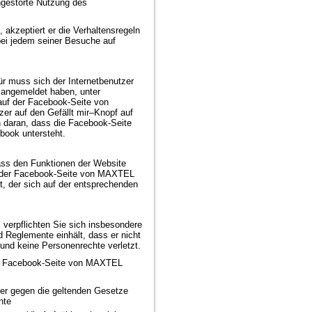
ngestörte Nutzung des
akzeptiert er die Verhaltensregeln
 bei jedem seiner Besuche auf
ür muss sich der Internetbenutzer
 angemeldet haben, unter
auf der Facebook-Seite von
er auf den Gefällt mir–Knopf auf
 daran, dass die Facebook-Seite
ook untersteht.
äss den Funktionen der Website
n der Facebook-Seite von MAXTEL
t, der sich auf der entsprechenden
erpflichten Sie sich insbesondere
d Reglemente einhält, dass er nicht
 und keine Personenrechte verletzt.
der Facebook-Seite von MAXTEL
der gegen die geltenden Gesetze
nte