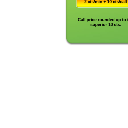
2 cts/min + 10 cts/call
Call price rounded up to 
superior 10 cts.