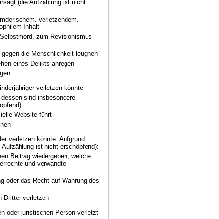
sagt (die Aufzählung ist nicht
eumderischem, verletzendem,
philem Inhalt
um Selbstmord, zum Revisionismus
 gegen die Menschlichkeit leugnen
hen eines Delikts anregen
egen
Minderjähriger verletzen könnte
d dessen sind insbesondere
höpfend):
ielle Website führt
nnen
der verletzen könnte. Aufgrund
 Aufzählung ist nicht erschöpfend):
inen Beitrag wiedergeben, welche
berrechte und verwandte
ung oder das Recht auf Wahrung des
 Dritter verletzen
n oder juristischen Person verletzt