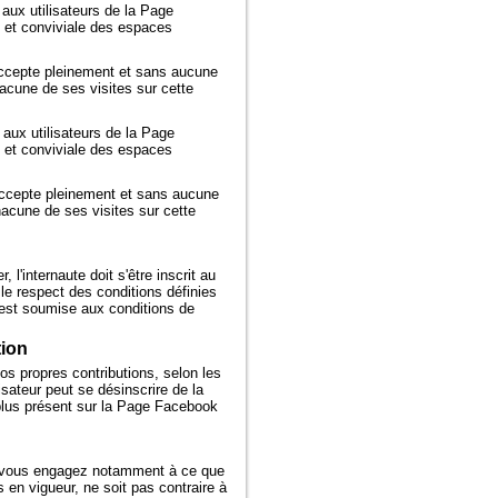
 aux utilisateurs de la Page
 et conviviale des espaces
 accepte pleinement et sans aucune
chacune de ses visites sur cette
 aux utilisateurs de la Page
 et conviviale des espaces
 accepte pleinement et sans aucune
chacune de ses visites sur cette
'internaute doit s'être inscrit au
 le respect des conditions définies
est soumise aux conditions de
tion
os propres contributions, selon les
isateur peut se désinscrire de la
lus présent sur la Page Facebook
 vous engagez notamment à ce que
 en vigueur, ne soit pas contraire à