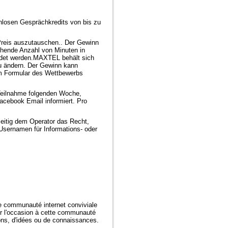
losen Gesprächkredits von bis zu
Preis auszutauschen.. Der Gewinn
echende Anzahl von Minuten in
ndet werden.MAXTEL behält sich
zu ändern. Der Gewinn kann
im Formular des Wettbewerbs
e Teilnahme folgenden Woche,
acebook Email informiert. Pro
zeitig dem Operator das Recht,
sernamen für Informations- oder
 communauté internet conviviale
r l'occasion à cette communauté
ons, d'idées ou de connaissances.