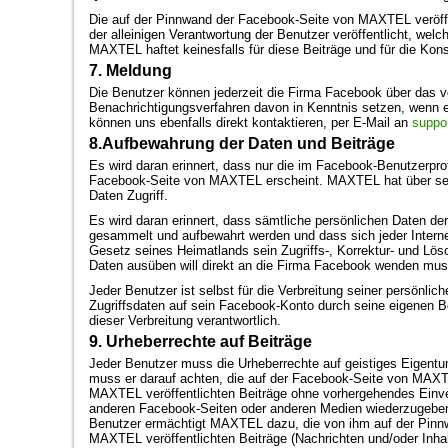
Die auf der Pinnwand der Facebook-Seite von MAXTEL veröffe
der alleinigen Verantwortung der Benutzer veröffentlicht, welch
MAXTEL haftet keinesfalls für diese Beiträge und für die Kons
7. Meldung
Die Benutzer können jederzeit die Firma Facebook über das v
Benachrichtigungsverfahren davon in Kenntnis setzen, wenn ei
können uns ebenfalls direkt kontaktieren, per E-Mail an
suppo
8.Aufbewahrung der Daten und Beiträge
Es wird daran erinnert, dass nur die im Facebook-Benutzerprof
Facebook-Seite von MAXTEL erscheint. MAXTEL hat über sei
Daten Zugriff.
Es wird daran erinnert, dass sämtliche persönlichen Daten d
gesammelt und aufbewahrt werden und dass sich jeder Interne
Gesetz seines Heimatlands sein Zugriffs-, Korrektur- und Lös
Daten ausüben will direkt an die Firma Facebook wenden mus
Jeder Benutzer ist selbst für die Verbreitung seiner persönli
Zugriffsdaten auf sein Facebook-Konto durch seine eigenen Be
dieser Verbreitung verantwortlich.
9. Urheberrechte auf Beiträge
Jeder Benutzer muss die Urheberrechte auf geistiges Eigent
muss er darauf achten, die auf der Facebook-Seite von MAX
MAXTEL veröffentlichten Beiträge ohne vorhergehendes Einver
anderen Facebook-Seiten oder anderen Medien wiederzugeben 
Benutzer ermächtigt MAXTEL dazu, die von ihm auf der Pinn
MAXTEL veröffentlichten Beiträge (Nachrichten und/oder Inhalt