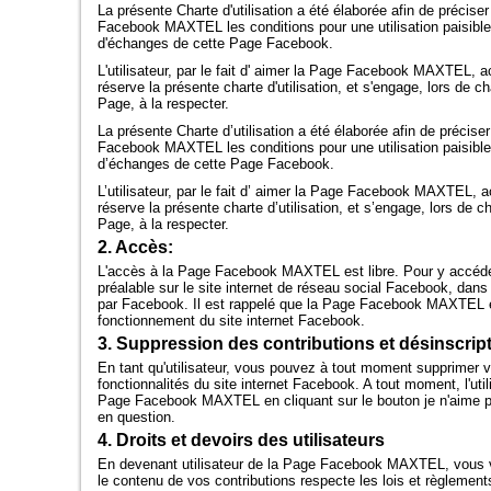
La présente Charte d'utilisation a été élaborée afin de préciser
Facebook MAXTEL les conditions pour une utilisation paisible
d'échanges de cette Page Facebook.
L'utilisateur, par le fait d' aimer la Page Facebook MAXTEL,
réserve la présente charte d'utilisation, et s'engage, lors de 
Page, à la respecter.
La présente Charte d’utilisation a été élaborée afin de préciser
Facebook MAXTEL les conditions pour une utilisation paisible
d’échanges de cette Page Facebook.
L’utilisateur, par le fait d’ aimer la Page Facebook MAXTEL,
réserve la présente charte d’utilisation, et s’engage, lors de 
Page, à la respecter.
2. Accès:
L'accès à la Page Facebook MAXTEL est libre. Pour y accéder, l
préalable sur le site internet de réseau social Facebook, dans
par Facebook. Il est rappelé que la Page Facebook MAXTEL 
fonctionnement du site internet Facebook.
3. Suppression des contributions et désinscrip
En tant qu'utilisateur, vous pouvez à tout moment supprimer v
fonctionnalités du site internet Facebook. A tout moment, l'util
Page Facebook MAXTEL en cliquant sur le bouton je n'aime p
en question.
4. Droits et devoirs des utilisateurs
En devenant utilisateur de la Page Facebook MAXTEL, vous
le contenu de vos contributions respecte les lois et règlements