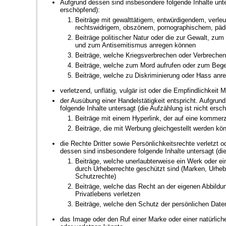
Aufgrund dessen sind insbesondere folgende Inhalte unter
erschöpfend):
Beiträge mit gewalttätigem, entwürdigendem, verl
rechtswidrigem, obszönem, pornographischem, pädo
Beiträge politischer Natur oder die zur Gewalt, z
und zum Antisemitismus anregen können
Beiträge, welche Kriegsverbrechen oder Verbrechen
Beiträge, welche zum Mord aufrufen oder zum Bege
Beiträge, welche zu Diskriminierung oder Hass anr
verletzend, unflätig, vulgär ist oder die Empfindlichkeit 
der Ausübung einer Handelstätigkeit entspricht. Aufgrun
folgende Inhalte untersagt (die Aufzählung ist nicht ersc
Beiträge mit einem Hyperlink, der auf eine kommerz
Beiträge, die mit Werbung gleichgestellt werden kö
die Rechte Dritter sowie Persönlichkeitsrechte verletzt o
dessen sind insbesondere folgende Inhalte untersagt (die
Beiträge, welche unerlaubterweise ein Werk oder e
durch Urheberrechte geschützt sind (Marken, Urhe
Schutzrechte)
Beiträge, welche das Recht an der eigenen Abbild
Privatlebens verletzen
Beiträge, welche den Schutz der persönlichen Daten
das Image oder den Ruf einer Marke oder einer natürliche