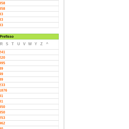
358
358
33
33
33
Prefisso
R
S
T
U
V
W
Y
Z
^
241
220
995
49
49
49
233
1876
81
81
350
350
253
962
30