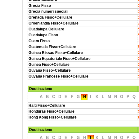
Grecia Fisso
Grecia numeri speciali
Grenada Fisso+Cellulare
Groenlandia Fisso+Cellulare
Guadalupa Cellulare
Guadalupa Fisso
Guam Fisso
Guatemala Fisso+Cellulare
Guinea Bissau Fisso+Cellulare
Guinea Equatoriale Fisso+Cellulare
Guinea Fisso+Cellulare
Guyana Fisso+Cellulare
Guyana Francese Fisso+Cellulare
Destinazione
A
B
C
D
E
F
G
H
I
K
L
M
N
O
P
Q
Haiti Fisso+Cellulare
Honduras Fisso+Cellulare
Hong Kong Fisso+Cellulare
Destinazione
A
B
C
D
E
F
G
H
I
K
L
M
N
O
P
Q