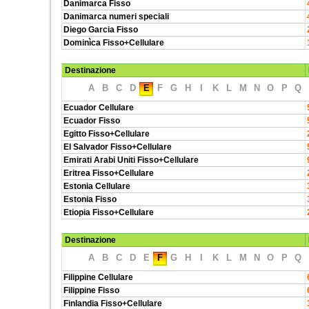
Danimarca Fisso
Danimarca numeri speciali
Diego Garcia Fisso
Dominìca Fisso+Cellulare
Destinazione
A
B
C
D
E
F
G
H
I
K
L
M
N
O
P
Q
Ecuador Cellulare
Ecuador Fisso
Egitto Fisso+Cellulare
El Salvador Fisso+Cellulare
Emirati Arabi Uniti Fisso+Cellulare
Eritrea Fisso+Cellulare
Estonia Cellulare
Estonia Fisso
Etiopia Fisso+Cellulare
Destinazione
A
B
C
D
E
F
G
H
I
K
L
M
N
O
P
Q
Filippine Cellulare
Filippine Fisso
Finlandia Fisso+Cellulare