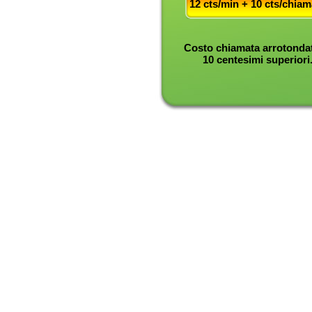
12 cts/min + 10 cts/chiam
Costo chiamata arrotondat
10 centesimi superiori