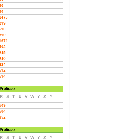
30
30
1473
299
590
590
1671
502
245
240
224
592
594
Prefisso
R
S
T
U
V
W
Y
Z
^
509
504
852
Prefisso
R
S
T
U
V
W
Y
Z
^