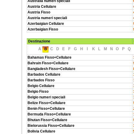
Australia numeri speciali
Austria Cellulare
Austria Fisso
Austria numeri speciali
Azerbaigian Cellulare
Azerbaigian Fisso
Destinazione
A
B
C
D
E
F
G
H
I
K
L
M
N
O
P
Q
Bahamas Fisso+Cellulare
Bahrain Fisso+Cellulare
Bangladesh Fisso+Cellulare
Barbados Cellulare
Barbados Fisso
Belgio Cellulare
Belgio Fisso
Belgio numeri speciali
Belize Fisso+Cellulare
Benin Fisso+Cellulare
Bermuda Fisso+Cellulare
Bhutan Fisso+Cellulare
Bielorussia Fisso+Cellulare
Bolivia Cellulare