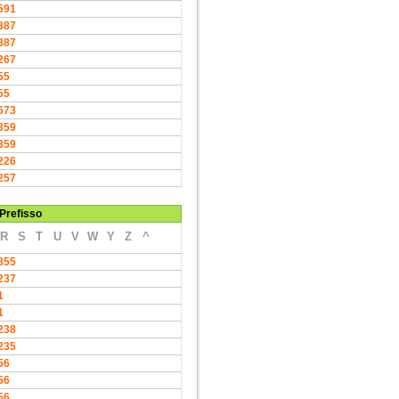
591
387
387
267
55
55
673
359
359
226
257
Prefisso
R
S
T
U
V
W
Y
Z
^
855
237
1
1
238
235
56
56
56