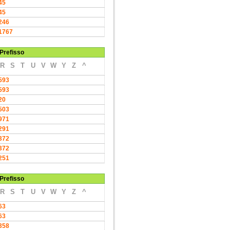
45
45
246
1767
Prefisso
R
S
T
U
V
W
Y
Z
^
593
593
20
503
971
291
372
372
251
Prefisso
R
S
T
U
V
W
Y
Z
^
63
63
358