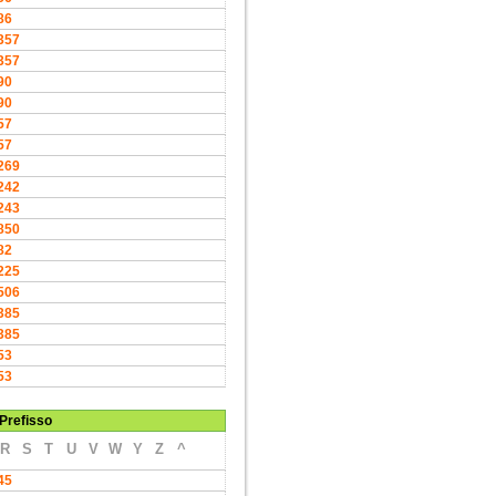
86
357
357
90
90
57
57
269
242
243
850
82
225
506
385
385
53
53
Prefisso
R
S
T
U
V
W
Y
Z
^
45