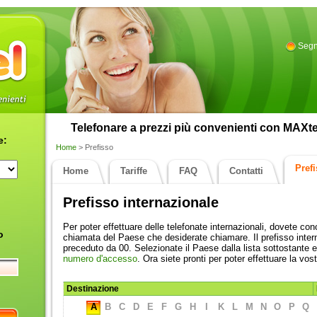
Segn
Telefonare a prezzi più convenienti con MAXtel.
e:
Home
> Prefisso
Pref
Home
Tariffe
FAQ
Contatti
Prefisso internazionale
Per poter effettuare delle telefonate internazionali, dovete con
o
chiamata del Paese che desiderate chiamare. Il prefisso inte
preceduto da 00. Selezionate il Paese dalla lista sottostante e
numero d'accesso
. Ora siete pronti per poter effettuare la vo
Destinazione
A
B
C
D
E
F
G
H
I
K
L
M
N
O
P
Q