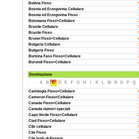
Bolivia Fisso
Bosnia ed Erzegovina Cellulare
Bosnia ed Erzegovina Fisso
Botswana Fisso+Cellulare
Brasile Cellulare
Brasile Fisso
Brunei Fisso+Cellulare
Bulgaria Cellulare
Bulgaria Fisso
Burkina Faso Fisso+Cellulare
Burundi Fisso+Cellulare
Destinazione
A
B
C
D
E
F
G
H
I
K
L
M
N
O
P
Q
Cambogia Fisso+Cellulare
Camerun Fisso+Cellulare
Canada Fisso+Cellulare
Canada numeri speciali
Capo Verde Fisso+Cellulare
Ciad Fisso+Cellulare
Cile cellulare
Cile Fisso
Cile Isola di Pasqua