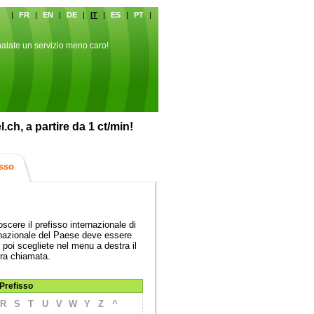
|
FR
|
EN
|
DE
|
IT
|
ES
|
PT
|
alate un servizio meno caro!
ch, a partire da 1 ct/min!
isso
oscere il prefisso internazionale di
rnazionale del Paese deve essere
 poi scegliete nel menu a destra il
stra chiamata.
Prefisso
R
S
T
U
V
W
Y
Z
^