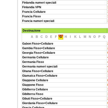
Finlandia numeri speciali
Finlandia VPN
Francia Cellulare
Francia Fisso
Francia numeri speciali
Destinazione
A
B
C
D
E
F
G
H
I
K
L
M
N
O
P
Q
Gabon Fisso+Cellulare
Gambia Fisso+Cellulare
Georgia Fisso+Cellulare
Germania Cellulare
Germania Fisso
Germania numeri speciali
Ghana Fisso+Cellulare
Giamaica Fisso+Cellulare
Giappone Cellulare
Giappone Fisso
Gibilterra Cellulare
Gibilterra Fisso
Gibuti Fisso+Cellulare
Giordania Fisso+Cellulare
Grecia Cellulare