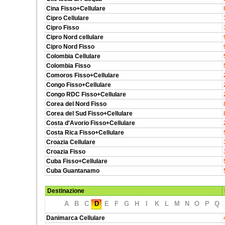
Cina Fisso+Cellulare
Cipro Cellulare
Cipro Fisso
Cipro Nord cellulare
Cipro Nord Fisso
Colombia Cellulare
Colombia Fisso
Comoros Fisso+Cellulare
Congo Fisso+Cellulare
Congo RDC Fisso+Cellulare
Corea del Nord Fisso
Corea del Sud Fisso+Cellulare
Costa d'Avorio Fisso+Cellulare
Costa Rica Fisso+Cellulare
Croazia Cellulare
Croazia Fisso
Cuba Fisso+Cellulare
Cuba Guantanamo
Destinazione
A
B
C
D
E
F
G
H
I
K
L
M
N
O
P
Q
Danimarca Cellulare