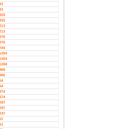
93
93
355
355
213
213
376
376
244
1264
1264
1268
966
966
54
54
374
374
297
297
247
61
61