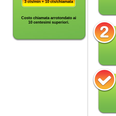
3 cts/min + 10 cts/chiamata
Costo chiamata arrotondato ai
10 centesimi superiori.