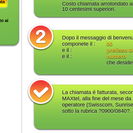
ata
Costo chiamata arrotondato a
10 centesimi superiori.
o ai
.
Dopo il messaggio di benvenu
componete il :
00
e il :
prefisso d
e il :
numero
che deside
La chiamata é fatturata, second
MAXtel, alla fine del mese da 
operatore (Swisscom, Sunrise
sotto la rubrica ?0900/0840?.