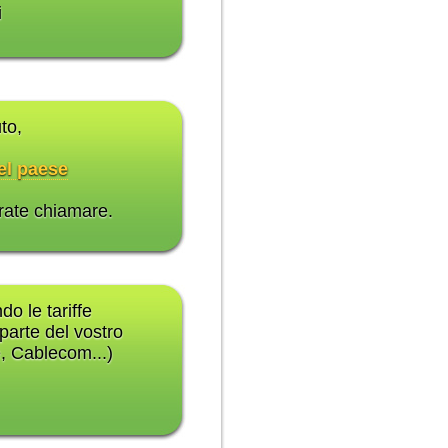
i
to,
el paese
rate chiamare.
o le tariffe
parte del vostro
, Cablecom...)