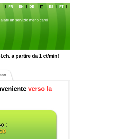
|
FR
|
EN
|
DE
|
IT
|
ES
|
PT
|
alate un servizio meno caro!
ch, a partire da 1 ct/min!
isso
onveniente
verso la
o :
030