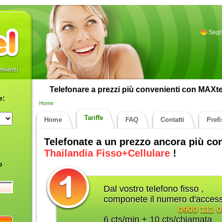
Segn
Telefonare a prezzi più convenienti con MAXtel.
e:
Home
Tariffe
Home
FAQ
Contatti
Pref
Telefonate a un prezzo ancora più c
Thailandia Fisso+Cellulare
!
o
Dal vostro telefono fisso ,
componete il numero d'access
0900 111 
6 cts/min + 10 cts/chiamata