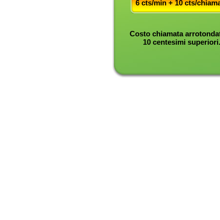
6 cts/min + 10 cts/chiam
Costo chiamata arrotondat
10 centesimi superiori