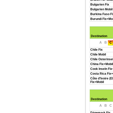
Bulgarien Fix
Bulgarien Mobil
Burkina Faso F
Burundi Fix+Mob
Destination
A
B
C
Chile Fix
Chile Mobil
Chile Osterinse
China Fix+Mobil
Cook Inseln Fix
Costa Rica Fix+
Côte d'Ivoire (E
Fix+Mobil
Destination
A
B
C
Dänemark Fix