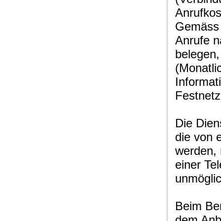
Anrufkos
Gemäss I
Anrufe 
belegen,
(Monatli
Informati
Festnetz
Die Diens
die von 
werden, 
einer Te
unmöglic
Beim Ben
dem Anbi