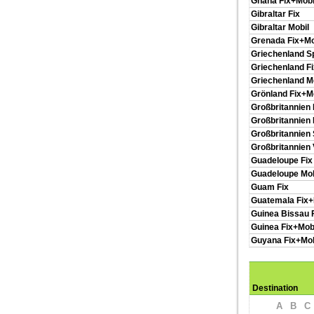
Ghana Fix+Mobi
Gibraltar Fix
Gibraltar Mobil
Grenada Fix+Mo
Griechenland 
Griechenland Fi
Griechenland M
Grönland Fix+M
Großbritannien 
Großbritannien 
Großbritannien
Großbritannien
Guadeloupe Fix
Guadeloupe Mob
Guam Fix
Guatemala Fix+
Guinea Bissau 
Guinea Fix+Mob
Guyana Fix+Mob
Destination
A
B
C