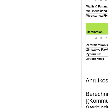
Wallis & Futuna 
Weissrussland 
Westsamoa Fix
Destination
A
B
C
Zentralafrikani
Zimbabwe Fix+M
Zypern Fix
Zypern Mobil
Anrufkos
Berechnu
[(Kommun
(Verbind