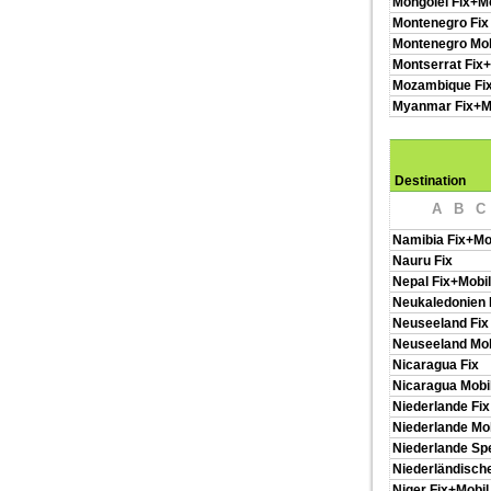
Mongolei Fix+Mo
Montenegro Fix
Montenegro Mob
Montserrat Fix+
Mozambique Fi
Myanmar Fix+M
Destination
A
B
C
Namibia Fix+Mo
Nauru Fix
Nepal Fix+Mobil
Neukaledonien 
Neuseeland Fix
Neuseeland Mob
Nicaragua Fix
Nicaragua Mobi
Niederlande Fix
Niederlande Mob
Niederlande S
Niederländische
Niger Fix+Mobil