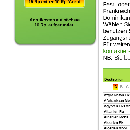
15 Rp./min + 10 Rp./Anruf
Fest- oder
Frankreich
Dominikani
Anrufkosten auf nächste
Wählen Si
10 Rp. aufgerundet.
benutzen 
Zugangsn
Für weiter
kontaktier
NB: Sie be
Destination
A
B
C
Afghanistan Fix
Afghanistan Mob
Ägypten Fix+Mo
Albanien Fix
Albanien Mobil
Algerien Fix
Algerien Mobil