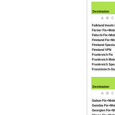
Destination
A
B
C
Falkland Inseln 
Färöer Fix+Mobi
Fidschi Fix+Mob
Finnland Fix+Mo
Finnland Spezi
Finnland VPN
Frankreich Fix
Frankreich Mobi
Frankreich Spe
Französisch-Gu
Destination
A
B
C
Gabun Fix+Mobi
Gambia Fix+Mob
Georgien Fix+M