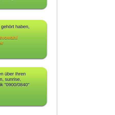
gehört haben,
svowahl
er
en über Ihren
, sunrise,
ik "0900/0840"