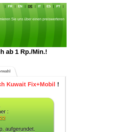
|
FR
|
EN
|
DE
|
IT
|
ES
|
PT
|
rmieren Sie uns über einen preiswerteren
ch ab 1 Rp./Min.!
orwahl
ch Kuwait Fix+Mobil
!
,
er :
022
p. aufgerundet.