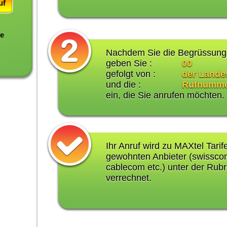
uf
te
Nachdem Sie die Begrüssung 
geben Sie :
00
gefolgt von :
der Lande
und die :
Rufnumm
ein, die Sie anrufen möchten.
Ihr Anruf wird zu MAXtel Tarif
gewohnten Anbieter (swisscom
cablecom etc.) unter der Rubr
verrechnet.