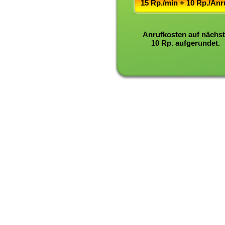
15 Rp./min + 10 Rp./Anr
Anrufkosten auf nächs
10 Rp. aufgerundet.