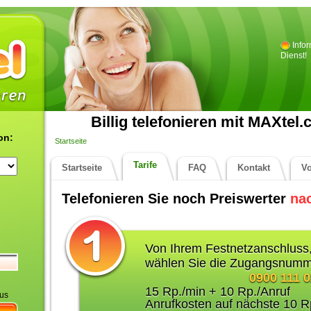
Info
Dienst!
Billig telefonieren mit MAXtel.
on:
Startseite
Tarife
Startseite
FAQ
Kontakt
V
Telefonieren Sie noch Preiswerter
na
Von Ihrem Festnetzanschluss
wählen Sie die Zugangsnumm
0900 111 
15 Rp./min + 10 Rp./Anruf
aus
Anrufkosten auf nächste 10 R