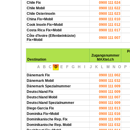
Chile Fix
0900 111 024
Chile Mobil
0900 111 022
Chile Osterinseln
0900 111 023
China Fix+Mobil
0900 111 010
Cook Inseln Fix+Mobil
0900 111 012
Costa Rica Fix+Mobil
0900 111 017
Côte d'Ivoire (Elfenbeinküste)
0900 111 007
Fix+Mobil
P
Zugangsnummer
Destination
MAXtel.ch
A
B
C
D
E
F
G
H
I
J
K
L
M
N
O
P
Dänemark Fix
0900 111 002
Dänemark Mobil
0900 111 032
Dänemark Spezialnummer
0900 111 009
Deutschland Fix
0900 111 009
Deutschland Mobil
0900 111 007
Deutschland Spezialnummer
0900 111 009
Diego Garcia Fix
0900 111 013
Dominika Fix+Mobil
0900 111 016
Dominikanische Rep. Fix
0900 111 009
Dominikanische Rep. Mobil
0900 111 032