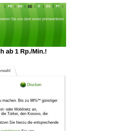
|
FR
|
EN
|
DE
|
IT
|
ES
|
PT
|
rmieren Sie uns über einen preiswerteren
ch ab 1 Rp./Min.!
orwahl
Drucken
e zu machen. Bis zu 98%** günstiger
est- oder Mobilnetz an,
, die Türkei, den Kosovo, die
tzen Sie hierzu die entsprechende