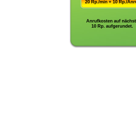
20 Rp./min + 10 Rp./Anr
Anrufkosten auf nächs
10 Rp. aufgerundet.