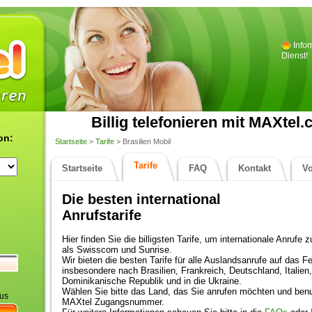
Info
Dienst!
Billig telefonieren mit MAXtel.
on:
Startseite
>
Tarife
> Brasilien Mobil
Tarife
Startseite
FAQ
Kontakt
V
Die besten international
Anrufstarife
Hier finden Sie die billigsten Tarife, um internationale Anruf
als Swisscom und Sunrise.
Wir bieten die besten Tarife für alle Auslandsanrufe auf das F
insbesondere nach Brasilien, Frankreich, Deutschland, Italien
Dominikanische Republik und in die Ukraine.
Wählen Sie bitte das Land, das Sie anrufen möchten und benu
aus
MAXtel Zugangsnummer.