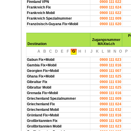
Finnland VPN
0900 111 022
Frankreich Fix
0900 111 024
Frankreich Mobil
0900 111 022
Frankreich Spezialnummer
0900 111 009
Französisch-Guyana Fix+Mobil
0900 111 020
P
Zugangsnummer
Destination
MAXtel.ch
A
B
C
D
E
F
G
H
I
J
K
L
M
N
O
P
Gabun Fix+Mobil
0900 111 023
Gambia Fix+Mobil
0900 111 016
Georgien Fix+Mobil
0900 111 007
Ghana Fix+Mobil
0900 111 025
Gibraltar Fix
0900 111 030
Gibraltar Mobil
0900 111 025
Grenada Fix+Mobil
0900 111 016
Griechenland Spezialnummer
0900 111 009
Griechenland Fix
0900 111 024
Griechenland Mobil
0900 111 032
Grönland Fix+Mobil
0900 111 016
Großbritannien Fix
0900 111 029
Großbritannien Mobil
0900 111 023