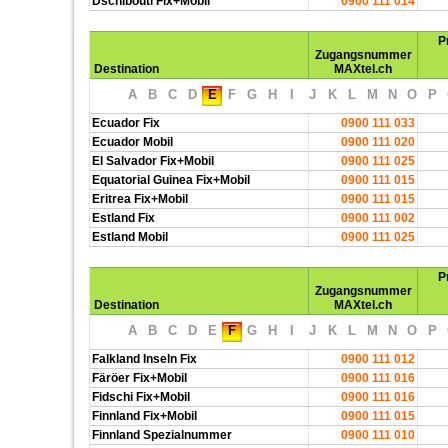
Dschibouti Fix+Mobil
0900 111 014
P
Zugangsnummer
Destination
MAXtel.ch
A
B
C
D
E
F
G
H
I
J
K
L
M
N
O
P
Ecuador Fix
0900 111 033
Ecuador Mobil
0900 111 020
El Salvador Fix+Mobil
0900 111 025
Equatorial Guinea Fix+Mobil
0900 111 015
Eritrea Fix+Mobil
0900 111 015
Estland Fix
0900 111 002
Estland Mobil
0900 111 025
P
Zugangsnummer
Destination
MAXtel.ch
A
B
C
D
E
F
G
H
I
J
K
L
M
N
O
P
Falkland Inseln Fix
0900 111 012
Färöer Fix+Mobil
0900 111 016
Fidschi Fix+Mobil
0900 111 016
Finnland Fix+Mobil
0900 111 015
Finnland Spezialnummer
0900 111 010