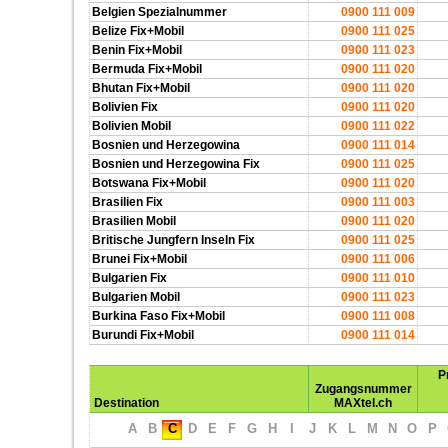
Belgien Spezialnummer
0900 111 009
Belize Fix+Mobil
0900 111 025
Benin Fix+Mobil
0900 111 023
Bermuda Fix+Mobil
0900 111 020
Bhutan Fix+Mobil
0900 111 020
Bolivien Fix
0900 111 020
Bolivien Mobil
0900 111 022
Bosnien und Herzegowina
0900 111 014
Bosnien und Herzegowina Fix
0900 111 025
Botswana Fix+Mobil
0900 111 020
Brasilien Fix
0900 111 003
Brasilien Mobil
0900 111 020
Britische Jungfern Inseln Fix
0900 111 025
Brunei Fix+Mobil
0900 111 006
Bulgarien Fix
0900 111 010
Bulgarien Mobil
0900 111 023
Burkina Faso Fix+Mobil
0900 111 008
Burundi Fix+Mobil
0900 111 014
P
Zugangsnummer
Destination
MAXtel.ch
A
B
C
D
E
F
G
H
I
J
K
L
M
N
O
P