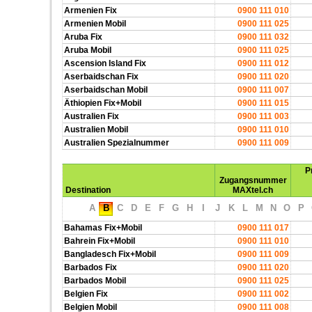
Armenien Fix
0900 111 010
Armenien Mobil
0900 111 025
Aruba Fix
0900 111 032
Aruba Mobil
0900 111 025
Ascension Island Fix
0900 111 012
Aserbaidschan Fix
0900 111 020
Aserbaidschan Mobil
0900 111 007
Äthiopien Fix+Mobil
0900 111 015
Australien Fix
0900 111 003
Australien Mobil
0900 111 010
Australien Spezialnummer
0900 111 009
P
Zugangsnummer
Destination
MAXtel.ch
A
B
C
D
E
F
G
H
I
J
K
L
M
N
O
P
Bahamas Fix+Mobil
0900 111 017
Bahrein Fix+Mobil
0900 111 010
Bangladesch Fix+Mobil
0900 111 009
Barbados Fix
0900 111 020
Barbados Mobil
0900 111 025
Belgien Fix
0900 111 002
Belgien Mobil
0900 111 008