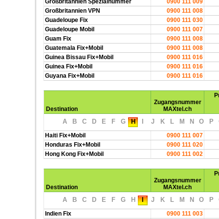
Großbritannien Spezialnummer
0900 111 009
Großbritannien VPN
0900 111 008
Guadeloupe Fix
0900 111 030
Guadeloupe Mobil
0900 111 007
Guam Fix
0900 111 008
Guatemala Fix+Mobil
0900 111 008
Guinea Bissau Fix+Mobil
0900 111 016
Guinea Fix+Mobil
0900 111 016
Guyana Fix+Mobil
0900 111 016
P
Zugangsnummer
Destination
MAXtel.ch
A
B
C
D
E
F
G
H
I
J
K
L
M
N
O
P
Haiti Fix+Mobil
0900 111 007
Honduras Fix+Mobil
0900 111 020
Hong Kong Fix+Mobil
0900 111 002
P
Zugangsnummer
Destination
MAXtel.ch
A
B
C
D
E
F
G
H
I
J
K
L
M
N
O
P
Indien Fix
0900 111 003