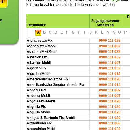
Für weitere Informationen schauen Sie bitte in die
FAQs
oder
uf
NB: Sie bezahlen sobald die Tarife verkündet werden.
P
te
Zugangsnummer
Destination
MAXtel.ch
A
B
C
D
E
F
G
H
I
J
K
L
M
N
O
P
Afghanistan Fix
0900 111 025
Afghanistan Mobil
0900 111 007
Ägypten Fix+Mobil
0900 111 032
Albanien Fix
0900 111 032
Albanien Mobil
0900 111 007
Algerien Fix
0900 111 032
Algerien Mobil
0900 111 012
Amerikanisch-Samoa Fix
0900 111 020
Amerikanische Jungfern Inseln Fix
0900 111 014
Andorra Fix
0900 111 009
Andorra Mobil
0900 111 007
Angola Fix+Mobil
0900 111 020
Anguilla Fix
0900 111 020
Anguilla Mobil
0900 111 025
Antigua & Barbuda Fix+Mobil
0900 111 020
Argentinien Fix
0900 111 003
Argentinien Mobil
0900 111 022