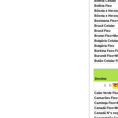
Bolívia Celular
Bolívia Fixo
Bósnia e Herze
Bósnia e Herze
Bostwana Fixo+
Brasil Celular
Brasil Fixo
Brunei Fixo+Mo
Bulgária Celula
Bulgária Fixo
Burkina Faso F
Burundi Fixo+M
Butão Celular F
Destino
A
B
C
Cabo Verde Fix
Camarões Fixo
Camboja Fixo+M
Canadá Fixo+Mo
Canadá N°s esp