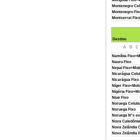
Mongólia Fixo+
Montenegro Cel
Montenegro Fix
Montserrat Fix
Destino
A
B
C
Namíbia Fixo+M
Nauru Fixo
Nepal Fixo+Mob
Nicarágua Celu
Nicarágua Fixo
Níger Fixo+Mobi
Nigéria Fixo+Mo
Niue Fixo
Noruega Celula
Noruega Fixo
Noruega N°s es
Nova Caledônia
Nova Zelândia C
Nova Zelândia F