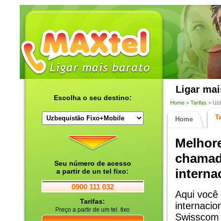
Ligar mai
Escolha o seu destino:
Home
>
Tarifas
> Uzb
Ta
Home
Melhore
chama
Seu número de acesso
interna
a partir de un tel fixo:
0900 111 032
Aqui você
Tarifas:
internacio
Preço a partir de um tel. fixo
Swisscom 