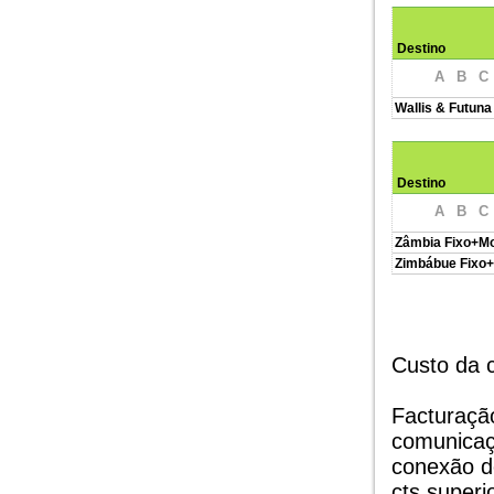
Destino
A
B
C
Wallis & Futuna
Destino
A
B
C
Zâmbia Fixo+Mo
Zimbábue Fixo+
Custo da 
Facturaçã
comunicaç
conexão d
cts superio