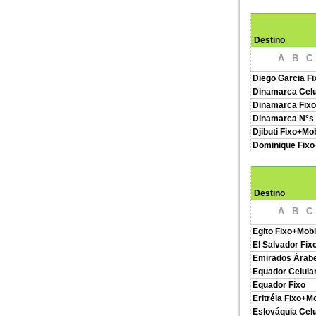
Destino
A
B
C
Diego Garcia Fi
Dinamarca Celu
Dinamarca Fixo
Dinamarca N°s 
Djibuti Fixo+Mo
Dominique Fixo
Destino
A
B
C
Egito Fixo+Mobi
El Salvador Fix
Emirados Árabe
Equador Celula
Equador Fixo
Eritréia Fixo+M
Eslováquia Celu