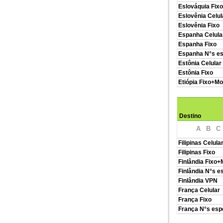
Eslováquia Fixo
Eslovênia Celul
Eslovênia Fixo
Espanha Celula
Espanha Fixo
Espanha N°s es
Estônia Celular
Estônia Fixo
Etiópia Fixo+Mo
Destino
A
B
C
Filipinas Celula
Filipinas Fixo
Finlândia Fixo+
Finlândia N°s e
Finlândia VPN
França Celular
França Fixo
França N°s esp