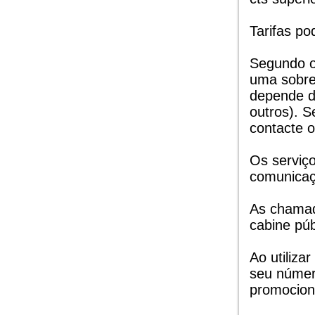
Tarifas po
Segundo o
uma sobre
depende d
outros). S
contacte o
Os serviç
comunicaçõ
As chamad
cabine púb
Ao utilizar
seu número
promocion