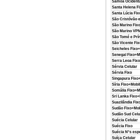
Samoa Ocidenta
Santa Helena F
Santa Lúcia Fix
São Cristóvão e
São Marino Fix
São Marino VP
São Tomé e Prín
São Vicente Fi
Seicheles Fixo
Senegal Fixo+M
Serra Leoa Fix
Sérvia Celular
Sérvia Fixo
Singapura Fixo
Síria Fixo+Mobi
Somália Fixo+M
Sri Lanka Fixo+
Suazilândia Fix
Sudão Fixo+Mob
Sudão Sud Celu
Suécia Celular
Suécia Fixo
Suécia N°s esp
Suíça Celular