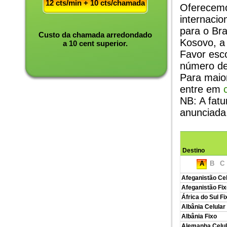
12 cts/min + 10 cts/chamada
Oferecemo
internacio
para o Bra
Custo da chamada arredondado
Kosovo, a
a 10 cent superior.
Favor esco
número de
Para maio
entre em
NB: A fat
anunciada
Destino
A
B
C
Afeganistão Cel
Afeganistão Fix
África do Sul F
Albânia Celular
Albânia Fixo
Alemanha Celul