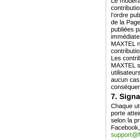
Le modérat
contributi
l’ordre pu
de la Pag
publiées p
immédiatem
MAXTEL ne 
contributi
Les contri
MAXTEL son
utilisateu
aucun cas 
conséquenc
7. Sign
Chaque uti
porte atte
selon la p
Facebook, 
support@M