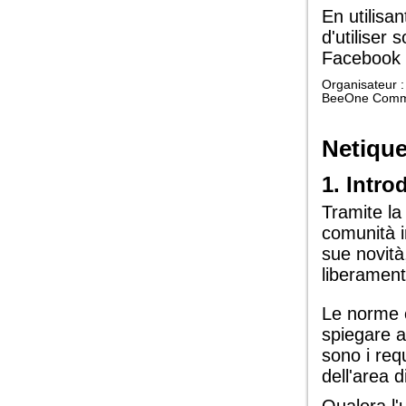
En utilisan
d'utiliser
Facebook à
Organisateur :
BeeOne Commun
Netique
1. Intro
Tramite l
comunità i
sue novità
liberament
Le norme c
spiegare a
sono i requ
dell'area 