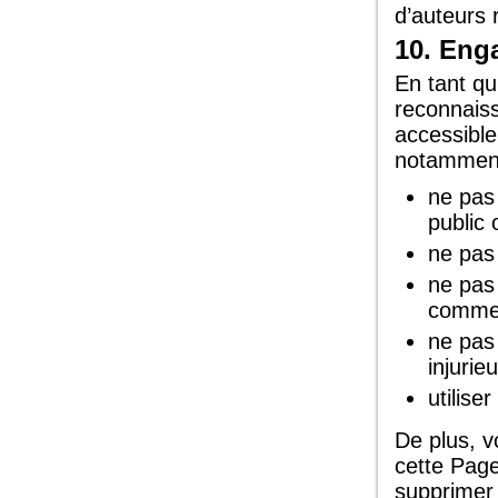
d’auteurs r
10. Eng
En tant q
reconnaiss
accessibl
notamment
ne pas 
public
ne pas 
ne pas 
commer
ne pas 
injurie
utilise
De plus, v
cette Page
supprimer 