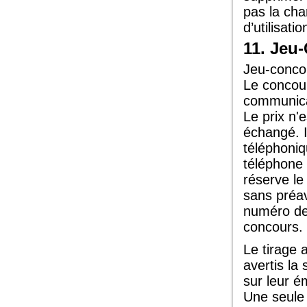
pas la char
d’utilisatio
11. Jeu
Jeu-concou
Le concou
communicat
Le prix n'
échangé. I
téléphoni
téléphone 
réserve le 
sans préav
numéro de 
concours.
Le tirage 
avertis la
sur leur é
Une seule 