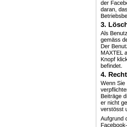
der Faceb
daran, da
Betriebsb
3. Lösc
Als Benutz
gemäss de
Der Benutz
MAXTEL ab
Knopf klic
befindet.
4. Rech
Wenn Sie 
verpflicht
Beiträge 
er nicht g
verstösst 
Aufgrund d
Facebook-