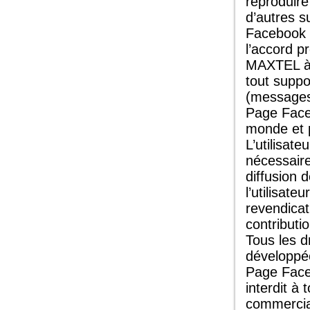
reproduire
d’autres s
Facebook 
l’accord p
MAXTEL à r
tout suppor
(messages 
Page Face
monde et p
L’utilisate
nécessaire
diffusion d
l’utilisat
revendicat
contributi
Tous les d
développée
Page Faceb
interdit à 
commercial