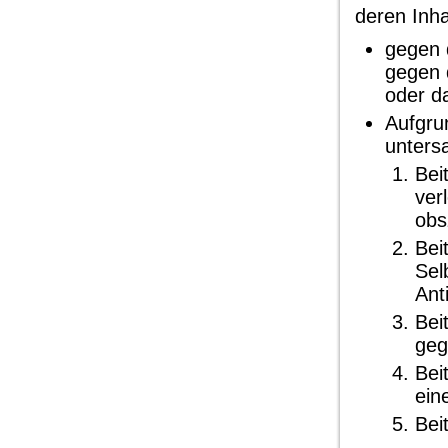
deren Inha
gegen 
gegen 
oder d
Aufgru
untersa
Bei
ver
obs
Bei
Sel
Ant
Bei
geg
Bei
ein
Bei