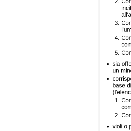
Con
inci
all
Con
l'u
Con
com
Con
sia off
un min
corrisp
base di
(l'elen
Con
com
Con
violi o 