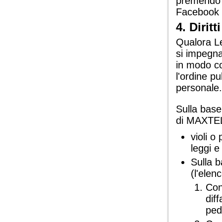
premendo s
Facebook 
4. Diritt
Qualora Le
si impegna
in modo co
l'ordine p
personale.
Sulla base
di MAXTEL 
violi o
leggi e
Sulla b
(l'elen
Con
dif
ped