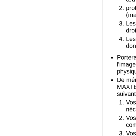
pro
(ma
Les
dro
Les
don
Portera
l’imag
physiq
De mêm
MAXTEL
suivant
Vos
néc
Vos
com
Vos