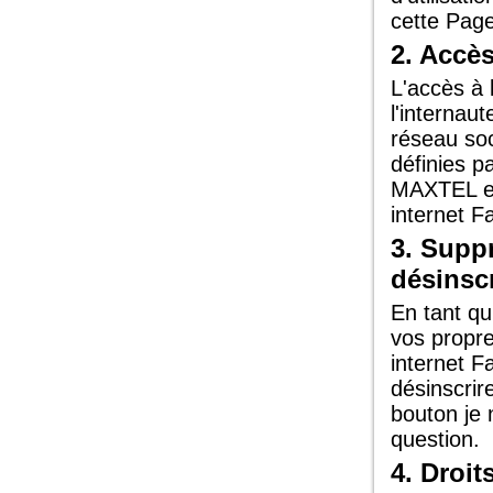
cette Page
2. Accès
L'accès à
l'internaut
réseau soc
définies p
MAXTEL es
internet F
3. Supp
désinsc
En tant qu
vos propre
internet F
désinscri
bouton je 
question.
4. Droit