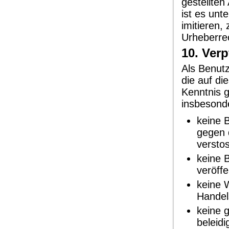
gestellte
ist es un
imitieren,
Urheberre
10. Ver
Als Benut
die auf di
Kenntnis 
insbesond
keine B
gegen d
versto
keine 
veröffe
keine 
Handel
keine 
beleidi