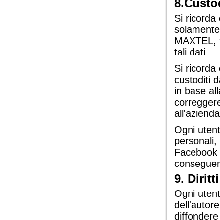
8.Custod
Si ricord
solamente l
MAXTEL, t
tali dati.
Si ricorda 
custoditi 
in base al
correggere
all'aziend
Ogni utent
personali,
Facebook tr
conseguenz
9. Diritt
Ogni utente
dell'autor
diffondere