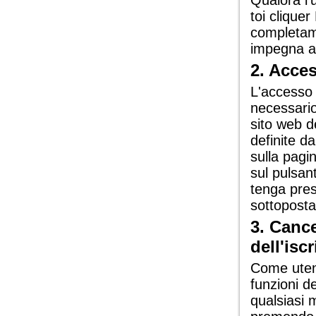
Qualora l'
toi clique
completam
impegna a r
2. Acce
L'accesso 
necessario 
sito web d
definite d
sulla pagi
sul pulsan
tenga pre
sottoposta
3. Cance
dell'isc
Come utent
funzioni d
qualsiasi