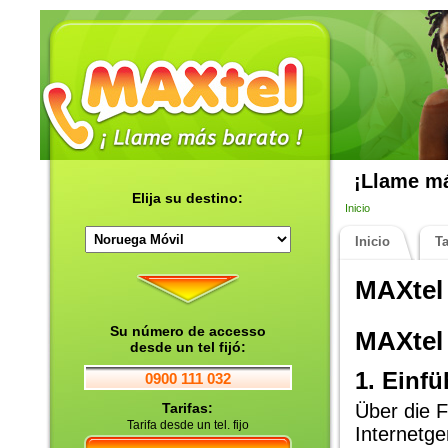
¡Llame má
Elija su destino:
Inicio
Inicio
Ta
MAXtel
Su número de accesso
MAXtel
desde un tel fijó:
1. Einf
0900 111 032
Tarifas:
Über die 
Tarifa desde un tel. fijo
Internetg