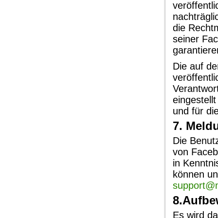
veröffentl
nachträgl
die Rechtm
seiner Fac
garantiere
Die auf d
veröffentl
Verantwort
eingestell
und für di
7. Meld
Die Benut
von Faceb
in Kenntni
können uns
support@m
8.Aufbe
Es wird da