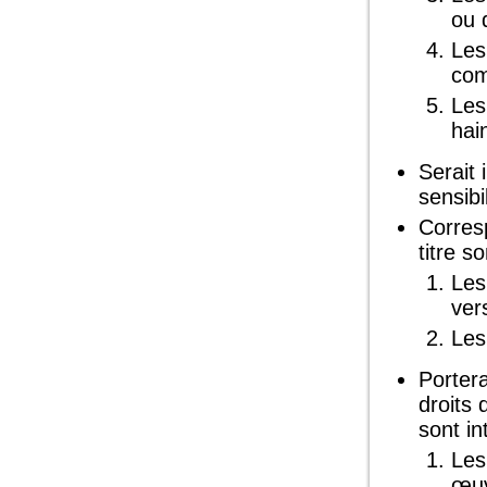
ou 
Les
com
Les
hai
Serait 
sensib
Corresp
titre s
Les
ver
Les
Portera
droits 
sont in
Les
œuv