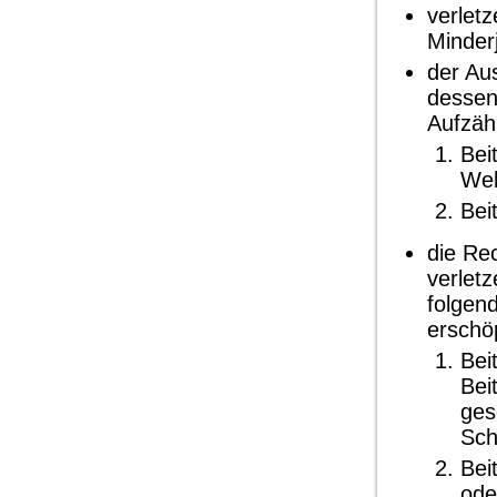
verletz
Minder
der Au
dessen
Aufzähl
Bei
Web
Bei
die Rec
verlet
folgend
erschö
Bei
Bei
ges
Sch
Bei
ode