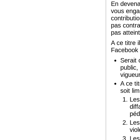
En devena
vous enga
contributi
pas contra
pas attein
A ce titre 
Facebook 
Serait 
public
vigueur
A ce ti
soit lim
Les
dif
péd
Les
vio
Les