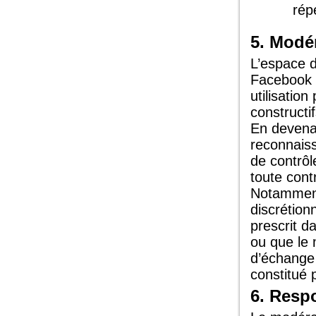
répé
5. Modé
L’espace d
Facebook 
utilisatio
constructif
En devena
reconnaiss
de contrôl
toute contr
Notamment
discrétion
prescrit d
ou que le 
d’échange 
constitué
6. Resp