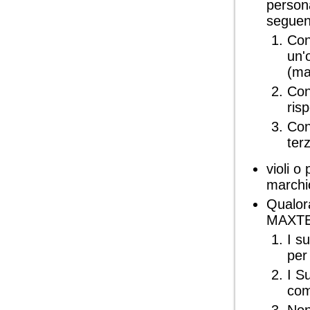
persona
seguent
Con
un'
(mar
Cont
risp
Con
terz
violi o
marchio
Qualora
MAXTEL,
I s
per
I S
com