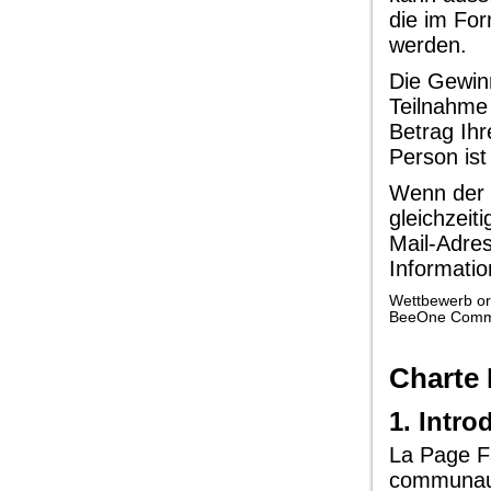
die im Fo
werden.
Die Gewinn
Teilnahme
Betrag Ihr
Person ist
Wenn der K
gleichzeit
Mail-Adre
Informati
Wettbewerb org
BeeOne Commun
Charte
1. Intro
La Page F
communaut