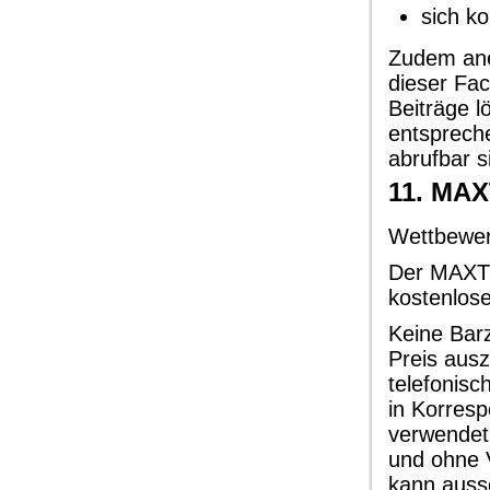
sich k
Zudem ane
dieser Fac
Beiträge l
entspreche
abrufbar s
11. MA
Wettbewer
Der MAXTE
kostenlos
Keine Barz
Preis ausz
telefonisc
in Korresp
verwendet
und ohne 
kann auss