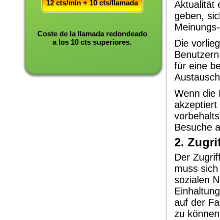
12 cts/min + 10 cts/llamada
Aktualität
geben, sic
Meinungs-
Coste de la llamada redondeado
a los 10 cts superiores.
Die vorlie
Benutzern
für eine b
Austauschb
Wenn die 
akzeptiert
vorbehalts
Besuche au
2. Zugri
Der Zugrif
muss sich 
sozialen 
Einhaltun
auf der F
zu können