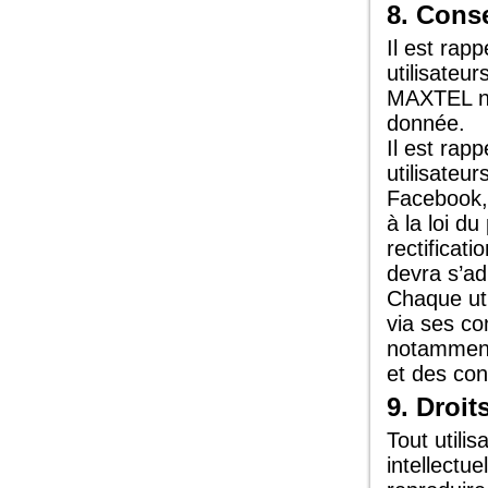
8. Cons
Il est rapp
utilisate
MAXTEL n’
donnée.
Il est rap
utilisateu
Facebook, 
à la loi d
rectificat
devra s’ad
Chaque uti
via ses co
notamment
et des con
9. Droit
Tout utilis
intellectu