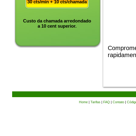
30 cts/min + 10 cts/chamada
Custo da chamada arredondado
a 10 cent superior.
Compromet
rapidamen
Home
|
Tarifas
|
FAQ
|
Contato
|
Códig