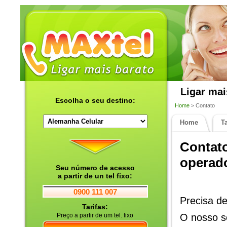
Ligar mai
Escolha o seu destino:
Home
> Contato
Home
Ta
Contato
operado
Seu número de acesso
a partir de un tel fixo:
0900 111 007
Precisa d
Tarifas:
Preço a partir de um tel. fixo
O nosso se