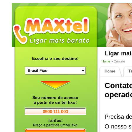
Ligar mai
Escolha o seu destino:
Home
> Contato
Home
Ta
Contato
operado
Seu número de acesso
a partir de un tel fixo:
0900 111 003
Precisa d
Tarifas:
Preço a partir de um tel. fixo
O nosso se