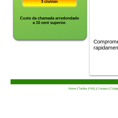
3 cts/min
Custo da chamada arredondado
a 10 cent superior.
Compromet
rapidamen
Home
|
Tarifas
|
FAQ
|
Contato
|
Códig