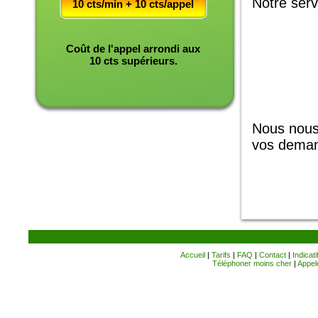
Notre servi
10 cts/min + 10 cts/appel
Coût de l'appel arrondi aux
10 cts supérieurs.
Nous nous
vos dema
Accueil
|
Tarifs
|
FAQ
|
Contact
|
Indicati
Téléphoner moins cher
|
Appele