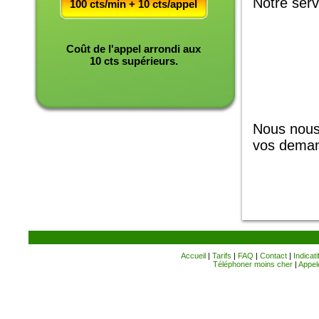
Notre servi
100 cts/min + 10 cts/appel
Coût de l'appel arrondi aux
10 cts supérieurs.
Nous nous
vos dema
Accueil
|
Tarifs
|
FAQ
|
Contact
|
Indicati
Téléphoner moins cher
|
Appele