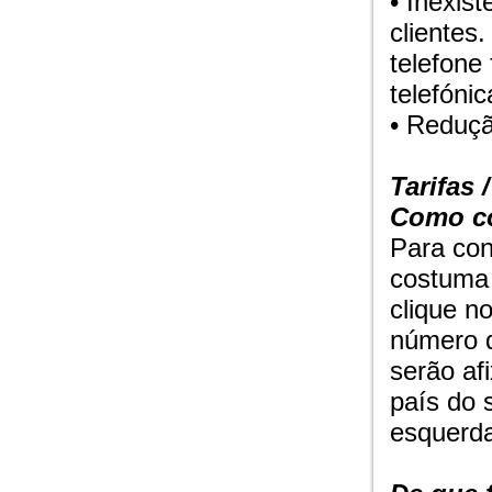
• Inexis
clientes.
telefone
telefónic
• Reduç
Tarifas 
Como co
Para con
costuma l
clique n
número d
serão af
país do 
esquerda