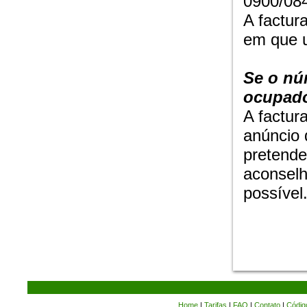
0900/084
A factur
em que ut
Se o nú
ocupado
A factur
anúncio 
pretende
aconselh
possível
Home
|
Tarifas
|
FAQ
|
Contato
|
Códig