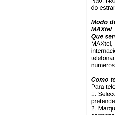
Não. Não
do estra
Modo de
MAXtel
Que ser
MAXtel, 
internaci
telefona
números
Como te
Para tel
1. Selec
pretende 
2. Marq