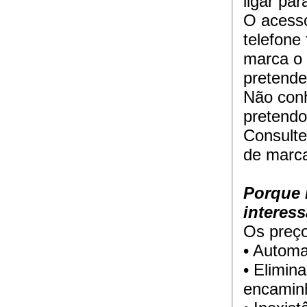
ligar pa
O acesso
telefone
marca o
pretende
Não conh
pretendo
Consulte
de marca
Porque 
interes
Os preço
• Automa
• Elimin
encamin