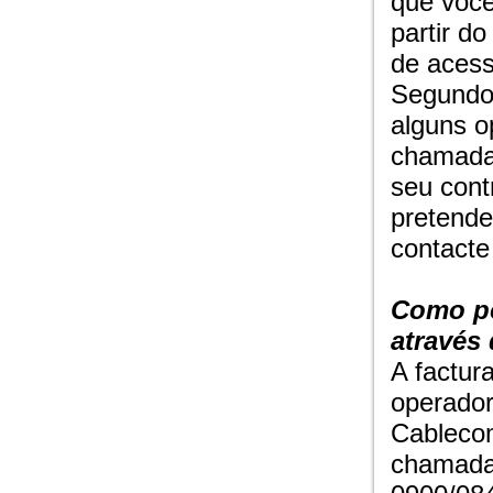
que você
partir d
de aces
Segundo 
alguns o
chamada
seu cont
pretende
contacte
Como po
através
A factur
operador
Cablecom
chamadas