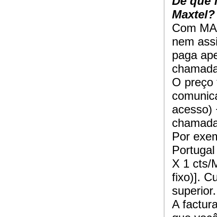
De que 
Maxtel?
Com MAX
nem assi
paga ap
chamada
O preço 
comunic
acesso) 
chamada 
Por exe
Portugal 
X 1 cts/
fixo)]. 
superior.
A factur