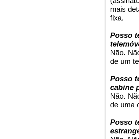
(assinat
mais det
fixa.
Posso t
telemóv
Não. Não
de um te
Posso t
cabine 
Não. Não
de uma c
Posso t
estrang