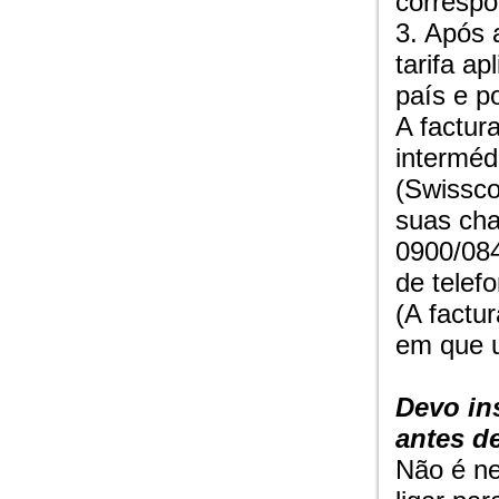
correspo
3. Após 
tarifa a
país e p
A factur
interméd
(Swissco
suas cha
0900/084
de telefo
(A factu
em que u
Devo in
antes de
Não é ne