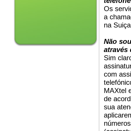
telefone
Os servi
a chamad
na Suiça
Não sou
através
Sim clar
assinatur
com assi
telefóni
MAXtel e
de acord
sua aten
aplicare
números 