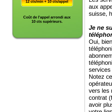
12 cts/min + 10 cts/appel
aux appe
suisse, 
Coût de l'appel arrondi aux
10 cts supérieurs.
Je ne su
télépho
Oui, bie
téléphon
abonneme
téléphon
services 
Notez ce
opérateu
vers les
contrat (
avoir plu
votre lig