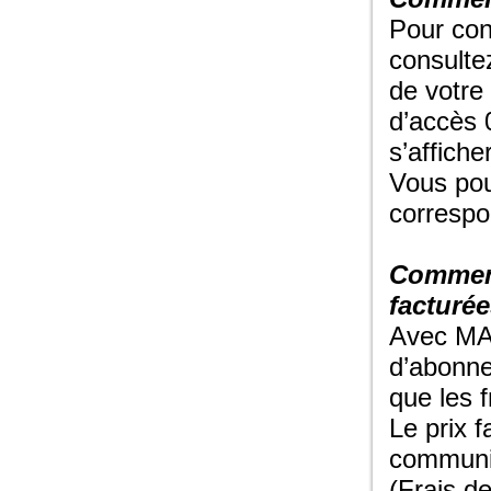
Pour con
consultez
de votre
d’accès 
s’affiche
Vous pou
correspo
Comment
facturé
Avec MAX
d’abonne
que les 
Le prix 
communic
(Frais de