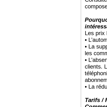
composez
Pourquoi
intéress
Les prix
• L’auto
• La sup
les comm
• L’abse
clients. 
téléphon
abonnem
• La réd
Tarifs /
Comment