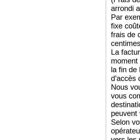
arrondi 
Par exem
fixe coût
frais de 
centimes
La factu
moment o
la fin d
d’accès
Nous vou
vous com
destinat
peuvent 
Selon vot
opérateu
vers les