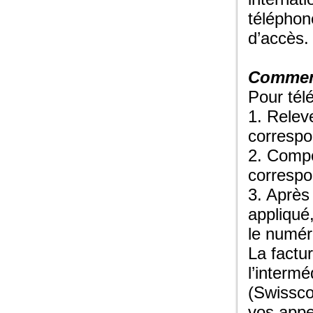
téléphon
d’accès.
Comment
Pour tél
1. Relev
correspon
2. Comp
correspo
3. Après
appliqué,
le numér
La factu
l’intermé
(Swissco
vos appe