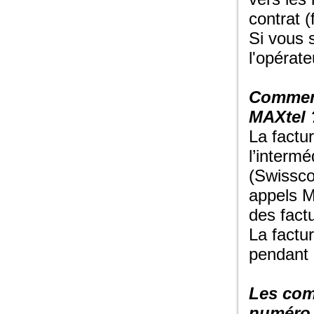
contrat (
Si vous 
l'opérate
Comment
MAXtel 
La factu
l’intermé
(Swissco
appels M
des fact
La factu
pendant l
Les com
numéro 