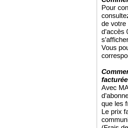
Pour con
consultez
de votre
d’accès 
s’affiche
Vous pou
correspo
Comment
facturé
Avec MAX
d’abonne
que les 
Le prix 
communic
(Frais de