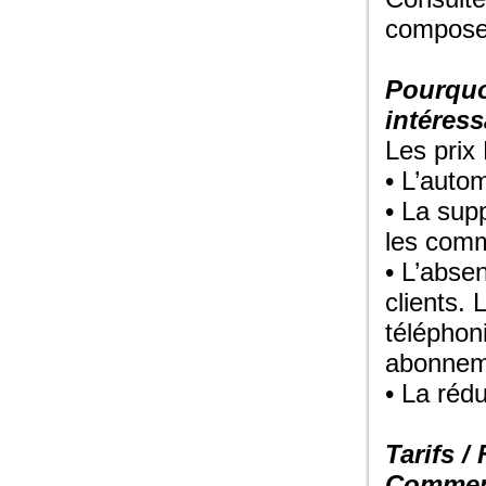
composez
Pourquoi
intéress
Les prix
• L’auto
• La sup
les comm
• L’abse
clients. 
téléphon
abonnem
• La réd
Tarifs /
Comment