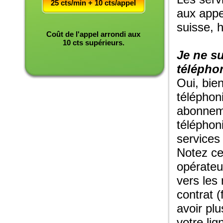
25 cts/min + 10 cts/appel
aux appe
suisse, 
Coût de l'appel arrondi aux
10 cts supérieurs.
Je ne su
télépho
Oui, bie
téléphon
abonneme
téléphon
services 
Notez ce
opérateu
vers les
contrat (
avoir plu
votre lig