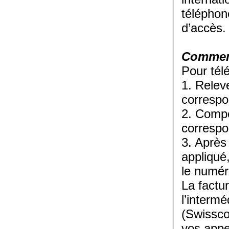
téléphon
d’accès.
Comment
Pour tél
1. Relev
correspon
2. Comp
correspo
3. Après
appliqué,
le numér
La factu
l’intermé
(Swissco
vos appe