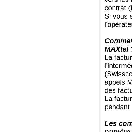
contrat (
Si vous 
l'opérate
Comment
MAXtel 
La factu
l’intermé
(Swissco
appels M
des fact
La factu
pendant l
Les com
numéro 