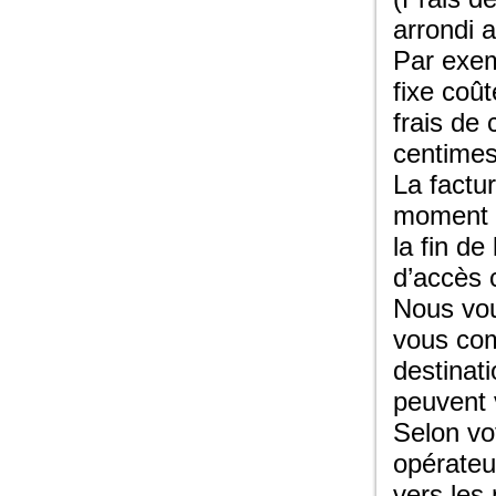
arrondi 
Par exem
fixe coût
frais de 
centimes
La factu
moment o
la fin d
d’accès
Nous vou
vous com
destinat
peuvent 
Selon vot
opérateu
vers les