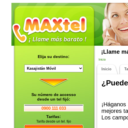
¡Llame má
Elija su destino:
Inicio
Inicio
Ta
¿Puede
Su número de accesso
desde un tel fijó:
¡Háganos s
0900 111 033
mejores ta
Tarifas:
Los campo
Tarifa desde un tel. fijo