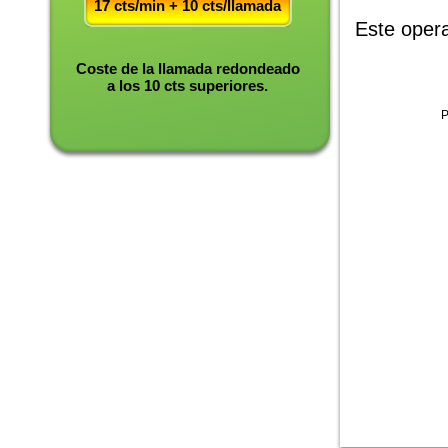
17 cts/min + 10 cts/llamada
Este oper
Coste de la llamada redondeado
a los 10 cts superiores.
P