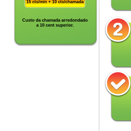
15 cts/min + 10 cts/chamada
Custo da chamada arredondado
a 10 cent superior.