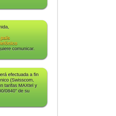
nida,
 país
lefónico
quiere comunicar.
erá efectuada a fin
ónico (Swisscom,
n tarifas MAXtel y
900/0840" de su