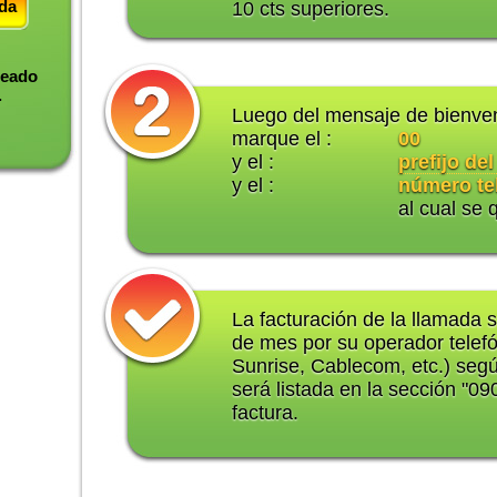
ada
10 cts superiores.
deado
.
Luego del mensaje de bienve
marque el :
00
y el :
prefijo del
y el :
número te
al cual se 
La facturación de la llamada s
de mes por su operador telef
Sunrise, Cablecom, etc.) segú
será listada en la sección "0
factura.