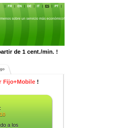
|
FR
|
EN
|
DE
|
IT
|
ES
|
PT
|
órmenos sobre un servicio más económico!
rtir de 1 cent./min. !
igo
r Fijo+Mobile
!
:
010
do a los