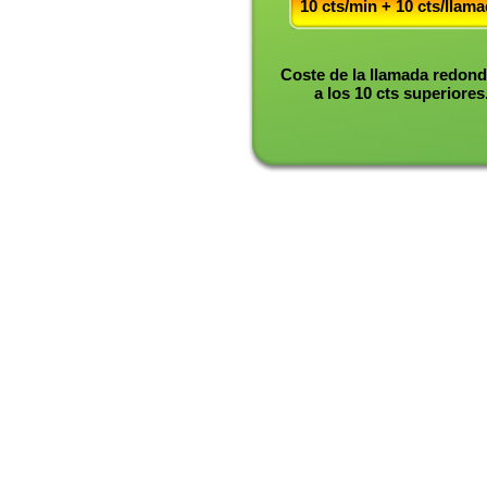
10 cts/min + 10 cts/llam
Coste de la llamada redon
a los 10 cts superiores