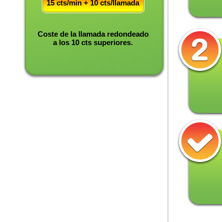
15 cts/min + 10 cts/llamada
Coste de la llamada redondeado
a los 10 cts superiores.