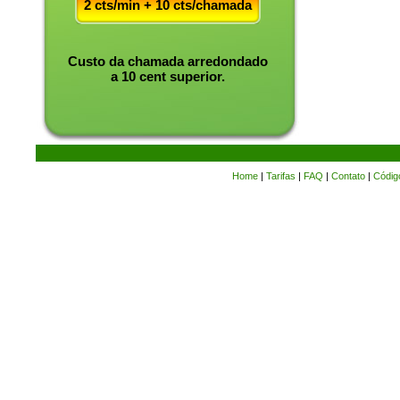
2 cts/min + 10 cts/chamada
Custo da chamada arredondado
a 10 cent superior.
Home
|
Tarifas
|
FAQ
|
Contato
|
Códig