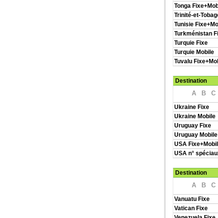
Tonga Fixe+Mob
Trinité-et-Toba
Tunisie Fixe+Mo
Turkménistan F
Turquie Fixe
Turquie Mobile
Tuvalu Fixe+Mob
Destination
A
B
C
Ukraine Fixe
Ukraine Mobile
Uruguay Fixe
Uruguay Mobile
USA Fixe+Mobi
USA n° spéciau
Destination
A
B
C
Vanuatu Fixe
Vatican Fixe
Venezuela Fixe