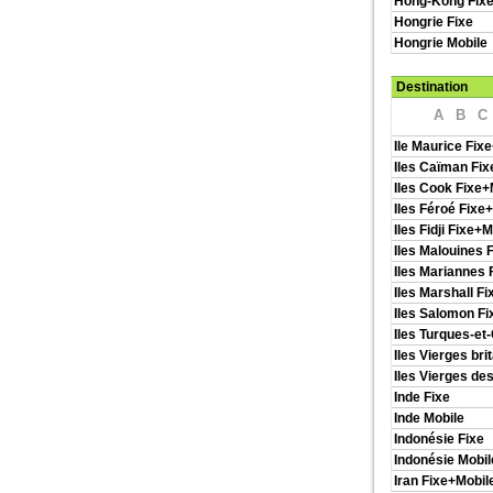
Hong-Kong Fixe
Hongrie Fixe
Hongrie Mobile
Destination
A
B
C
Ile Maurice Fix
Iles Caïman Fix
Iles Cook Fixe+
Iles Féroé Fixe
Iles Fidji Fixe+
Iles Malouines 
Iles Mariannes 
Iles Marshall Fi
Iles Salomon Fi
Iles Turques-et
Iles Vierges bri
Iles Vierges des
Inde Fixe
Inde Mobile
Indonésie Fixe
Indonésie Mobil
Iran Fixe+Mobil