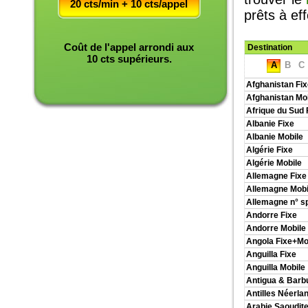
20 cts/min + 10 cts/appel
prêts à ef
Coût de l'appel arrondi aux
Destination
10 cts supérieurs.
A
B
C
Afghanistan Fix
Afghanistan Mo
Afrique du Sud 
Albanie Fixe
Albanie Mobile
Algérie Fixe
Algérie Mobile
Allemagne Fixe
Allemagne Mobi
Allemagne n° s
Andorre Fixe
Andorre Mobile
Angola Fixe+Mo
Anguilla Fixe
Anguilla Mobile
Antigua & Barb
Antilles Néerla
Arabie Saoudite