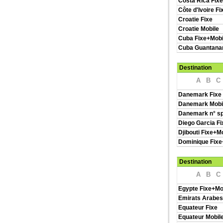
Costa Rica Fix
Côte d'Ivoire F
Croatie Fixe
Croatie Mobile
Cuba Fixe+Mobi
Cuba Guantan
Destination
A
B
C
Danemark Fixe
Danemark Mobi
Danemark n° s
Diego Garcia Fi
Djibouti Fixe+M
Dominique Fixe
Destination
A
B
C
Egypte Fixe+Mo
Emirats Arabes
Equateur Fixe
Equateur Mobil